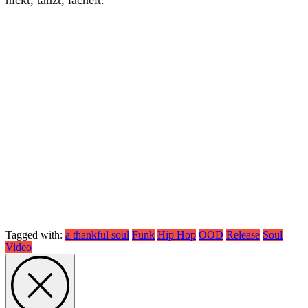
nickt, tanzt, lächelt.
Tagged with:
a thankful soul
Funk
Hip Hop
OOD
Release
Soul
Video