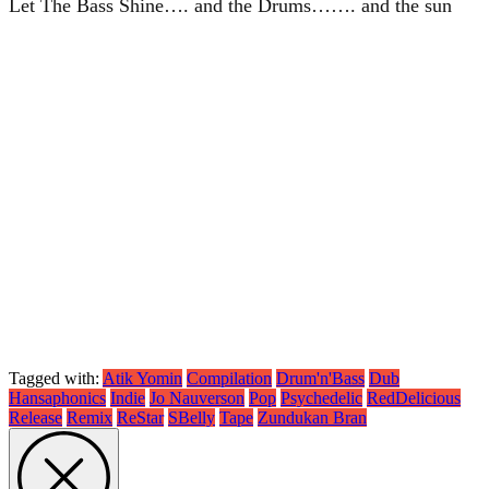
Let The Bass Shine…. and the Drums……. and the sun
Tagged with:
Atik Yomin
Compilation
Drum'n'Bass
Dub
Hansaphonics
Indie
Jo Nauverson
Pop
Psychedelic
RedDelicious
Release
Remix
ReStar
SBelly
Tape
Zundukan Bran