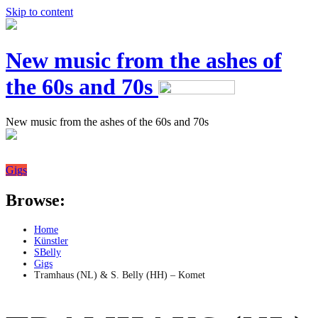
Skip to content
New music from the ashes of
the 60s and 70s
New music from the ashes of the 60s and 70s
Gigs
Browse:
Home
Künstler
SBelly
Gigs
Tramhaus (NL) & S. Belly (HH) – Komet