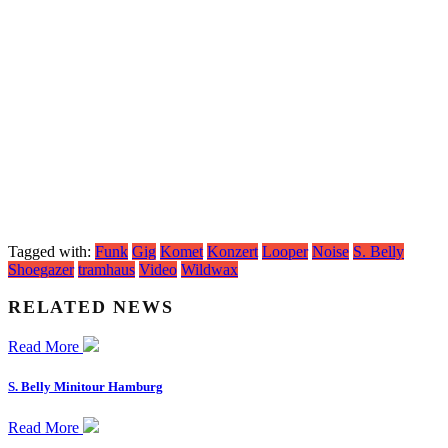
Tagged with:
Funk
Gig
Komet
Konzert
Looper
Noise
S. Belly
Shoegazer
tramhaus
Video
Wildwax
RELATED NEWS
Read More
S. Belly Minitour Hamburg
Read More